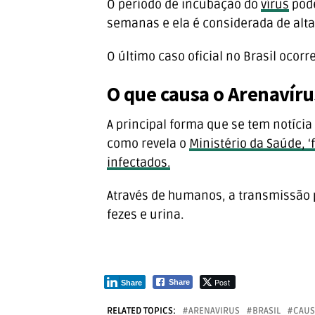
O período de incubação do
vírus
pode
semanas e ela é considerada de alta 
O último caso oficial no Brasil ocorr
O que causa o Arenavíru
A principal forma que se tem notícia
como revela o
Ministério da Saúde, ‘
infectados.
Através de humanos, a transmissão p
fezes e urina.
Post
Share
Share
RELATED TOPICS:
ARENAVIRUS
BRASIL
CAUS