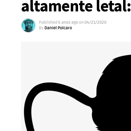
altamente letal
Published
6 anos ago
on
04/21/2020
By
Daniel Polcaro