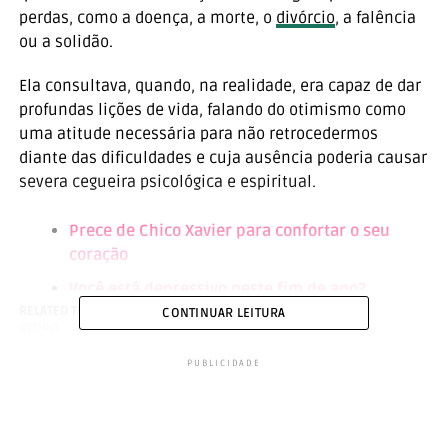
perdas, como a doença, a morte, o
divórcio
, a falência
ou a solidão.
Ela consultava, quando, na realidade, era capaz de dar
profundas lições de vida, falando do otimismo como
uma atitude necessária para não retrocedermos
diante das dificuldades e cuja ausência poderia causar
severa cegueira psicológica e espiritual.
Prece de Chico Xavier para confortar o seu
coração
Você está depressivo neste fim de ano?
RELATED TOPICS:
CURA PLENA
MENSAGEM
OTIMISMO
CONTINUAR LEITURA
A inveja está atrapalhando a sua vida?
TOPO
Logo pude apreciar que ela é o exemplo vivo de que
PUBLICIDADE
calar o negativo e cultivar o bom humor é, sem dúvida,
uma manifestação de elegância e fortaleza que
acrescenta muito na convivência diária,