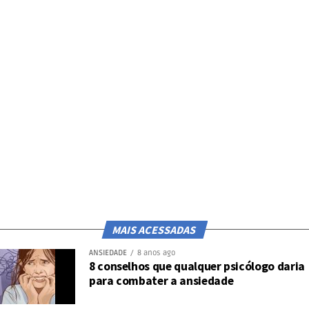
rir, assim como enfrentar as dificuldades com maior
lucidez. Enquanto isso, os sentimentos de frustração e
amargura só abatem a inteligência e a boa vontade.
Que tenhamos o otimismo e o bom humor como
propósitos de vida.
Post
Share
Share
MAIS ACESSADAS
ANSIEDADE
8 anos ago
8 conselhos que qualquer psicólogo daria
para combater a ansiedade