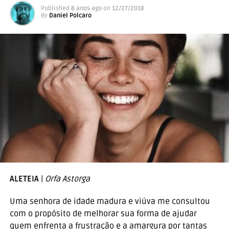
Published
8 anos ago
on
12/27/2018
By
Daniel Polcaro
ALETEIA
|
Orfa Astorga
Uma senhora de idade madura e viúva me consultou
com o propósito de melhorar sua forma de ajudar
quem enfrenta a frustração e a amargura por tantas