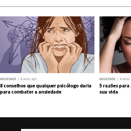
ANSIEDADE
8 anos ago
ANSIEDADE
8 anos
8 conselhos que qualquer psicólogo daria
5 razões para
para combater a ansiedade
sua vida