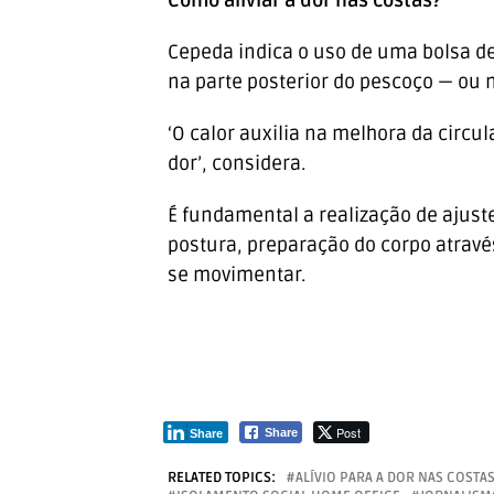
Como aliviar a dor nas costas?
Cepeda indica o uso de uma bolsa d
na parte posterior do pescoço — ou n
‘O calor auxilia na melhora da circu
dor’, considera.
É fundamental a realização de ajust
postura, preparação do corpo atrav
se movimentar.
Post
Share
Share
RELATED TOPICS:
ALÍVIO PARA A DOR NAS COSTA