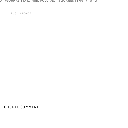
O
JORNALISTA DANIEL POLCARO
QUARENTENA
TOPO
PUBLICIDADE
CLICK TO COMMENT