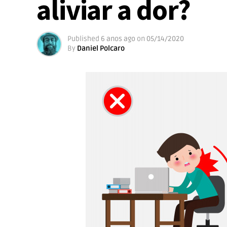
aliviar a dor?
Published
6 anos ago
on
05/14/2020
By
Daniel Polcaro