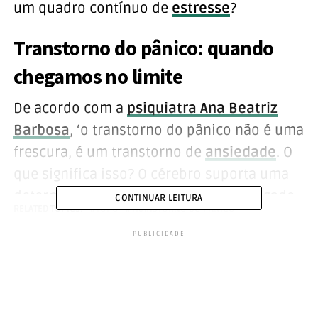
um quadro contínuo de
estresse
?
Transtorno do pânico: quando
chegamos no limite
De acordo com a
psiquiatra Ana Beatriz
Barbosa
, ‘o transtorno do pânico não é uma
frescura, é um transtorno de
ansiedade
. O
que significa isso? O cérebro suporta uma
determinada carga de estresse prolongado
CONTINUAR LEITURA
RELATED TOPICS:
TOPO
TRANSTORNO DO PÂNICO
e diário’.
PUBLICIDADE
Mas o que leva ao pânico? ‘É uma coisa que
vai vindo de um dia a dia que você vai
perdendo o controle da sua vida. Você vai