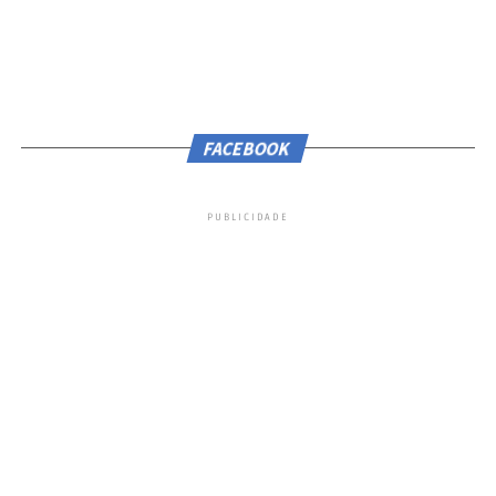
FACEBOOK
Imprevisibilidade
PUBLICIDADE
Ela cita o caso de um filho que cuida da
mãe com
Alzheimer
, que precisa ‘lidar com
a imprevisibilidade todos os dias sem
poder fazer nada’.
‘Por isso o pânico é um transtorno que
predomina em personalidades que têm
essa tendência de ser meio que arrimo de