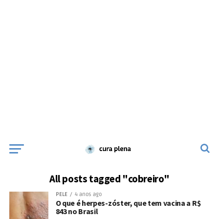
All posts tagged "cobreiro"
PELE
4 anos ago
O que é herpes-zóster, que tem vacina a R$
843 no Brasil