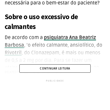
necessária para o bem-estar do paciente?
Sobre o uso excessivo de
calmantes
De acordo com a
psiquiatra Ana Beatriz
Barbosa
, ‘o efeito calmante, ansiolítico, do
Rivotril
, do Clonazepam, é mais ou menos
de 0,5 a 2 mg por dia. Para se fazer um
efeito convulsivante, você deveria usar 20
CONTINUAR LEITURA
RELATED TOPICS:
CALMANTES
TOPO
mg dia. Então é muito sedativo e acaba não
PUBLICIDADE
sendo usado’.
Entretanto é bastante utilizando. ‘Eu diria
que 90% das pessoas usam para controle