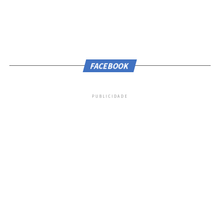
FACEBOOK
Uso excessivo
PUBLICIDADE
‘Aquilo que era para ser em curto espaço de
tempo e bem receitado e conduzido’, acaba
sendo uma paliativo por tempo demais,
podendo não apenas prejudicar, mas
também causar dependência. Ou seja, não é
um tratamento. E sim uma espécie de
caminhão de água fria para apagar o menor