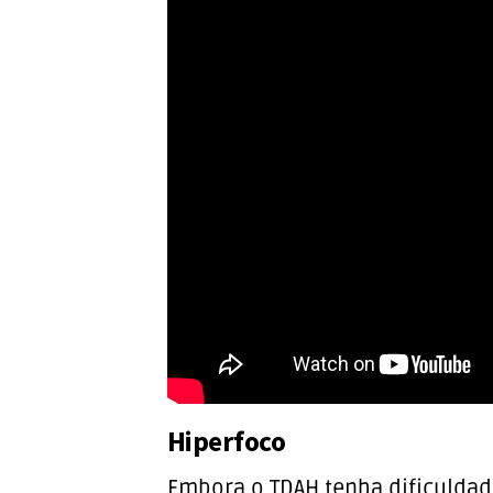
Hiperfoco
Embora o TDAH tenha dificuldad