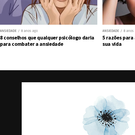
ANSIEDADE
8 anos ago
ANSIEDADE
8 anos
8 conselhos que qualquer psicólogo daria
5 razões para
para combater a ansiedade
sua vida