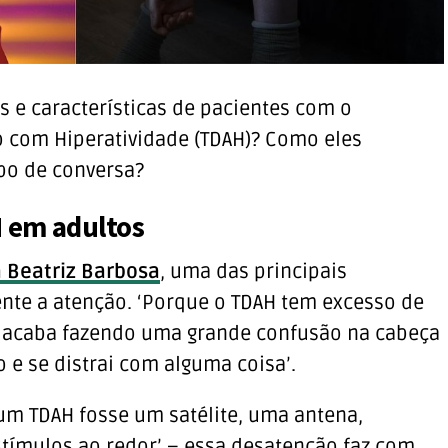
s e características de pacientes com o
o com Hiperatividade (TDAH)? Como eles
po de conversa?
 em adultos
a Beatriz Barbosa
, uma das principais
mente a atenção. ‘Porque o TDAH tem excesso de
 acaba fazendo uma grande confusão na cabeça
o e se distrai com alguma coisa’.
 um TDAH fosse um satélite, uma antena,
tímulos ao redor’ – essa desatenção faz com