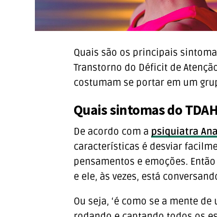
Quais são os principais sintoma
Transtorno do Déficit de Atençã
costumam se portar em um gru
Quais sintomas do TDAH
De acordo com a
psiquiatra An
características é desviar facil
pensamentos e emoções. Então
e ele, às vezes, está conversand
Ou seja, ‘é como se a mente de
rodando e captando todos os es