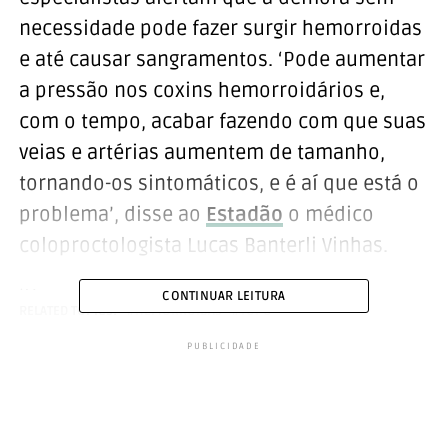
necessidade pode fazer surgir hemorroidas
e até causar sangramentos. ‘Pode aumentar
a pressão nos coxins hemorroidários e,
com o tempo, acabar fazendo com que suas
veias e artérias aumentem de tamanho,
tornando-os sintomáticos, e é aí que está o
problema’, disse ao
Estadão
o médico
coloproctologista Lucas Banterli Vinhas.
‘Hemorroidas são estruturas anatômicas e
CONTINUAR LEITURA
RELATED TOPICS:
HEMORROIDAS
TOPO
que todos temos no ânus. São “coxins
PUBLICIDADE
vasculares” que em algumas situações
podem aumentar de tamanho e tornar-se
sintomáticos. Assim se forma a doença