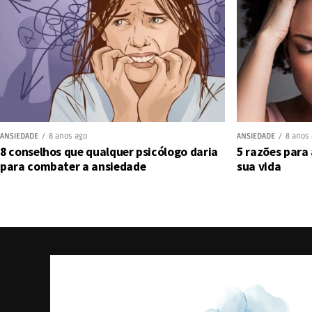
ANSIEDADE
8 anos ago
ANSIEDADE
8 anos
8 conselhos que qualquer psicólogo daria
5 razões para
para combater a ansiedade
sua vida