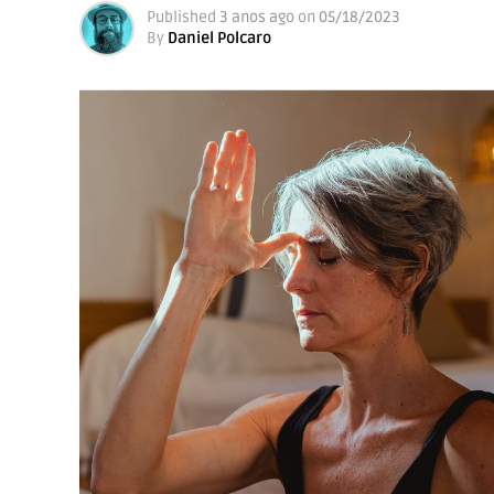
Published
3 anos ago
on
05/18/2023
By
Daniel Polcaro