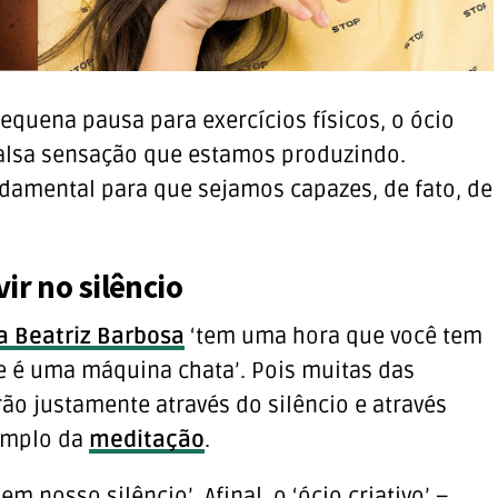
quena pausa para exercícios físicos, o ócio
falsa sensação que estamos produzindo.
ndamental para que sejamos capazes, de fato, de
ir no silêncio
na Beatriz Barbosa
‘tem uma hora que você tem
le é uma máquina chata’. Pois muitas das
o justamente através do silêncio e através
xemplo da
meditação
.
m nosso silêncio’. Afinal, o ‘ócio criativo’ –