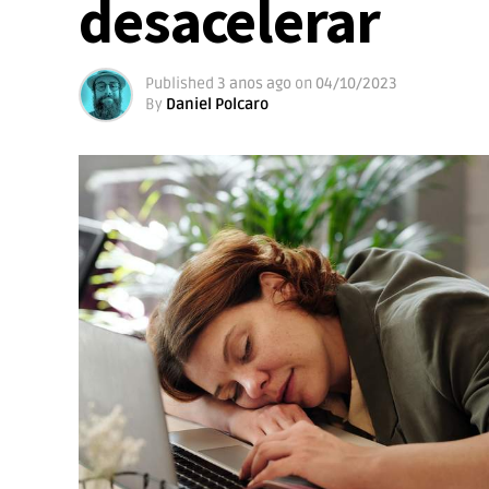
desacelerar
Published
3 anos ago
on
04/10/2023
By
Daniel Polcaro