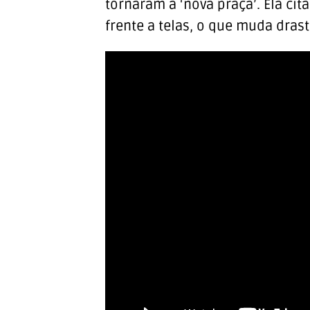
tornaram a ‘nova praça’. Ela ci
frente a telas, o que muda dras