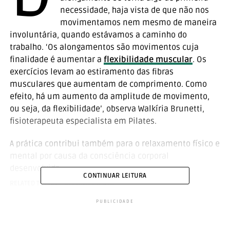
necessidade, haja vista de que não nos
movimentamos nem mesmo de maneira
involuntária, quando estávamos a caminho do
trabalho. ‘Os alongamentos são movimentos cuja
finalidade é aumentar a
flexibilidade muscular
. Os
exercícios levam ao estiramento das fibras
musculares que aumentam de comprimento. Como
efeito, há um aumento da amplitude de movimento,
ou seja, da flexibilidade’, observa Walkíria Brunetti,
fisioterapeuta especialista em Pilates.
A prática contribui também para o relaxamento físico e
mental por causa da consciência corporal
desenvolvida.
CONTINUAR LEITURA
RELATED TOPICS:
ALONGAMENTO
O início de todo processo de alongamento começa com
uma respiração profunda.
PUBLICIDADE