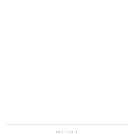
Post
Share
Share
PUBLICIDADE