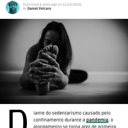
Published
6 anos ago
on
12/29/2020
By
Daniel Polcaro
D
iante do sedentarismo causado pelo
confinamento durante a
pandemia
, o
alongamento se torna algo de primeira