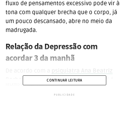
fluxo de pensamentos excessivo pode vir à
tona com qualquer brecha que o corpo, já
um pouco descansado, abre no meio da
madrugada.
Relação da Depressão com
acordar 3 da manhã
De acordo com a
psiquiatra Ana Beatriz
Barbosa
, a chamada ‘
insônia
terminal’ é
CONTINUAR LEITURA
RELATED TOPICS:
DEPRESSÃO
TOPO
caracterizada pelo paciente acordar 3 horas
PUBLICIDADE
da manhã. ‘Ou então um excesso de sono.
Que é aquela pessoa que tende a fugir mais
dos problemas e ela dorme mesmo não
tomando nenhum remédio’.