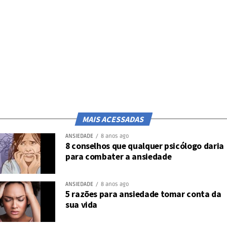
Beatriz Barbosa observa que alguns
pacientes se comportam de maneira ‘mais
lenta’. Além de dormir mais, uma
característica marcante é falar menos. Mas
embora a introspecção possa ser sadia em
determinado momento da vida, ela não
pode atrapalhar a vida pessoal e
MAIS ACESSADAS
profissional.
ANSIEDADE
8 anos ago
8 conselhos que qualquer psicólogo daria
para combater a ansiedade
Post
Share
Share
ANSIEDADE
8 anos ago
5 razões para ansiedade tomar conta da
sua vida