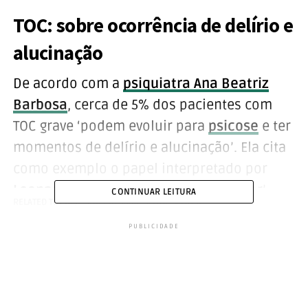
TOC: sobre ocorrência de delírio e
alucinação
De acordo com a
psiquiatra Ana Beatriz
Barbosa
, cerca de 5% dos pacientes com
TOC grave ‘podem evoluir para
psicose
e ter
momentos de delírio e alucinação’. Ela cita
como exemplo o papel interpretado por
Leonardo de Caprio
no filme ‘O Aviador’.
CONTINUAR LEITURA
RELATED TOPICS:
DEPRESSÃO
TOC
TOPO
Mas ‘precisamos entender que o TOC é um
PUBLICIDADE
transtorno de
ansiedade
muito grave’. Em
outras palavras, ‘há um grande sofrimento,
a pessoa fica sequestrada na própria mente