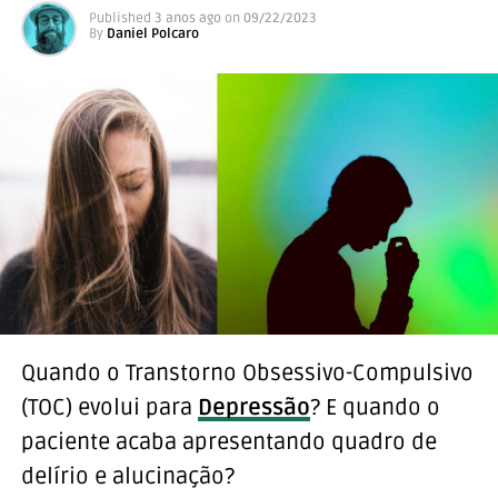
Published
3 anos ago
on
09/22/2023
By
Daniel Polcaro
Quando o Transtorno Obsessivo-Compulsivo
(TOC) evolui para
Depressão
? E quando o
paciente acaba apresentando quadro de
delírio e alucinação?