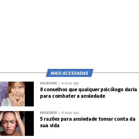
Em conclusão, nas palavras de Ana Beatriz
Barbosa: não se trata de uma fraqueza ou
uma doença que tenha que se envergonhar.
‘Pelo contrário: são pessoas muito corretas,
muito inteligentes, muito perfeccionistas
mesmo no que fazem. Então são pessoas
muito produtivas. Mas se elas se deixam
MAIS ACESSADAS
envolver nesses rituais, chegam um ponto
ANSIEDADE
8 anos ago
que podem romper a fronteira [da
8 conselhos que qualquer psicólogo daria
para combater a ansiedade
realidade]’.
ANSIEDADE
8 anos ago
Post
Share
Share
5 razões para ansiedade tomar conta da
sua vida