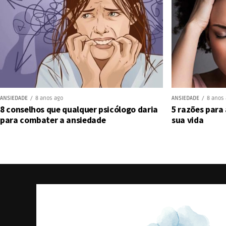
ANSIEDADE
8 anos ago
ANSIEDADE
8 anos
8 conselhos que qualquer psicólogo daria
5 razões para
para combater a ansiedade
sua vida