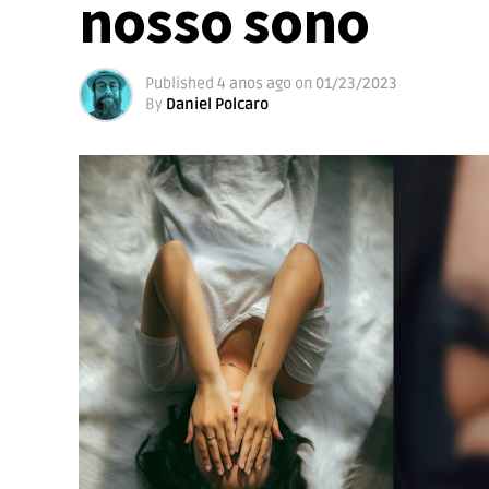
nosso sono
Published
4 anos ago
on
01/23/2023
By
Daniel Polcaro