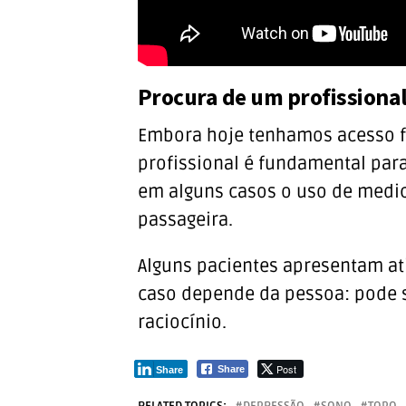
Procura de um profissiona
Embora hoje tenhamos acesso fá
profissional é fundamental pa
em alguns casos o uso de medi
passageira.
Alguns pacientes apresentam at
caso depende da pessoa: pode s
raciocínio.
Post
Share
Share
RELATED TOPICS:
DEPRESSÃO
SONO
TOPO