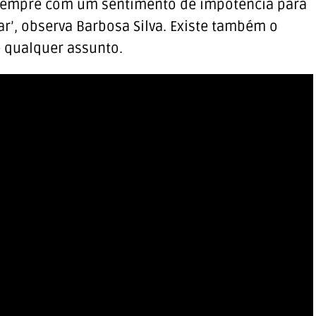
‘E sempre com um sentimento de impotência para
r’, observa Barbosa Silva. Existe também o
e qualquer assunto.