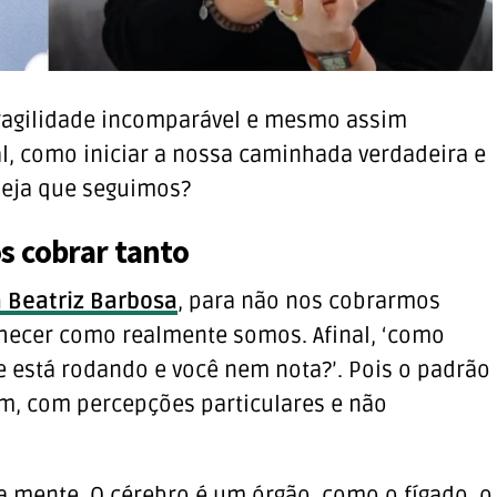
ragilidade incomparável e mesmo assim
l, como iniciar a nossa caminhada verdadeira e
seja que seguimos?
s cobrar tanto
a Beatriz Barbosa
, para não nos cobrarmos
hecer como realmente somos. Afinal, ‘como
e está rodando e você nem nota?’. Pois o padrão
m, com percepções particulares e não
 a mente. O cérebro é um órgão, como o fígado, o