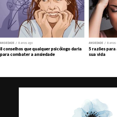
ANSIEDADE
8 anos ago
ANSIEDADE
8 anos
8 conselhos que qualquer psicólogo daria
5 razões para
para combater a ansiedade
sua vida