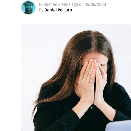
Published
3 anos ago
on
05/05/2023
By
Daniel Polcaro