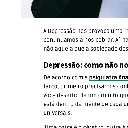
A Depressão nos provoca uma f
continuamos a nos cobrar. Afina
não aquela que a sociedade de
Depressão: como não no
De acordo com a
psiquiatra An
tanto, primeiro precisamos con
você desarticula um circuito qu
está dentro da mente de cada u
universais.
‘Uma coisa é o cérebro, outra é