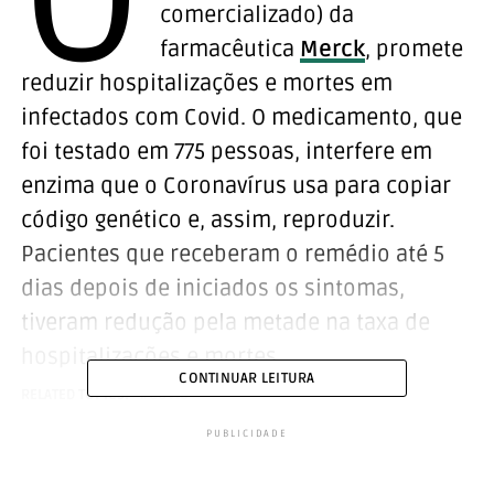
O
comercializado) da
farmacêutica
Merck
, promete
reduzir hospitalizações e mortes em
infectados com Covid. O medicamento, que
foi testado em 775 pessoas, interfere em
enzima que o Coronavírus usa para copiar
código genético e, assim, reproduzir.
Pacientes que receberam o remédio até 5
dias depois de iniciados os sintomas,
tiveram redução pela metade na taxa de
hospitalizações e mortes.
CONTINUAR LEITURA
RELATED TOPICS:
COVID
A Merck afirma que pedirá a
PUBLICIDADE
comercialização do medicamento nos
próximos dias para a FDA, a Anvisa dos