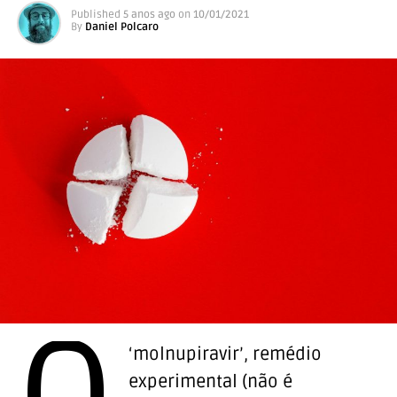
Published
5 anos ago
on
10/01/2021
By
Daniel Polcaro
‘molnupiravir’, remédio
experimental (não é