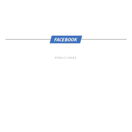
FACEBOOK
Jantar leve
PUBLICIDADE
Essa refeição não pode ser muito calórica.
‘Porque senão você vai deitar, ter refluxo,
desconforto abdominal. Então durante a
noite, precisamos priorizar alimentação
leve’.
Por fim, as atividades físicas regulares para