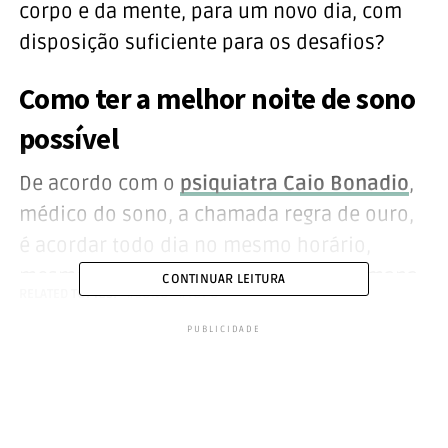
corpo e da mente, para um novo dia, com
disposição suficiente para os desafios?
Como ter a melhor noite de sono
possível
De acordo com o
psiquiatra Caio Bonadio
,
médico do sono, a chamada regra de ouro,
é acordar todo dia no mesmo horário,
mesmo dia de folga e aos finais de semana.
CONTINUAR LEITURA
RELATED TOPICS:
SONO
TOPO
‘Independentemente da quantidade de
PUBLICIDADE
horas que você conseguiu dormir’.
E mesmo que ocorra algum imprevisto
naquela noite, atrasando o repouso, o