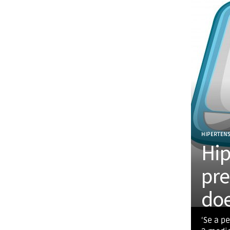
HIPERTEN
Hip
pre
do
‘Se a p