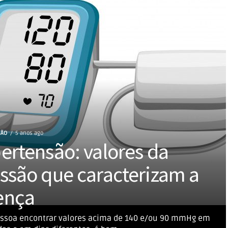
SÃO
5 anos ago
ertensão: valores da
ssão que caracterizam a
ença
essoa encontrar valores acima de 140 e/ou 90 mmHg em