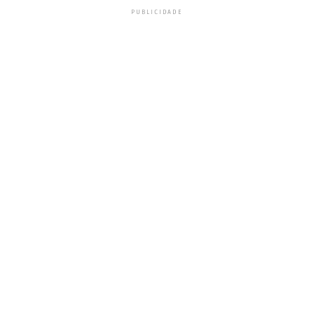
PUBLICIDADE
Post
Share
Share