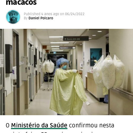
macacos
Published
4 anos ago
on
06/24/2022
By
Daniel Polcaro
O
Ministério da Saúde
confirmou nesta