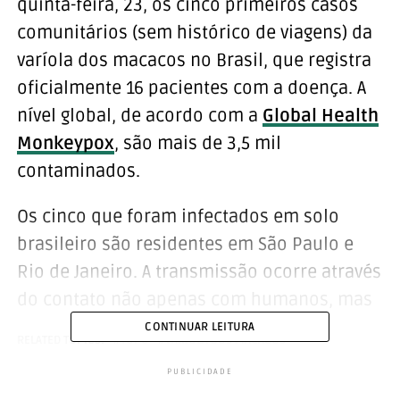
quinta-feira, 23, os cinco primeiros casos
comunitários (sem histórico de viagens) da
varíola dos macacos no Brasil, que registra
oficialmente 16 pacientes com a doença. A
nível global, de acordo com a
Global Health
Monkeypox
, são mais de 3,5 mil
contaminados.
Os cinco que foram infectados em solo
brasileiro são residentes em São Paulo e
Rio de Janeiro. A transmissão ocorre através
do contato não apenas com humanos, mas
com animais, superfícies contaminadas,
CONTINUAR LEITURA
RELATED TOPICS:
TOPO
VARÍOLA DOS MACACOS
secreções respiratórias, partículas de
PUBLICIDADE
lesões, sangue ou fluídos. A chance de se