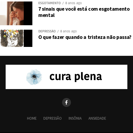
ESGOTAMENTO
8 anos ago
Post
Share
Share
7 sinais que você está com esgotamento
mental
DEPRESSÃO
8 anos ago
O que fazer quando a tristeza não passa?
HOME
DEPRESSÃO
INSÔNIA
ANSIEDADE