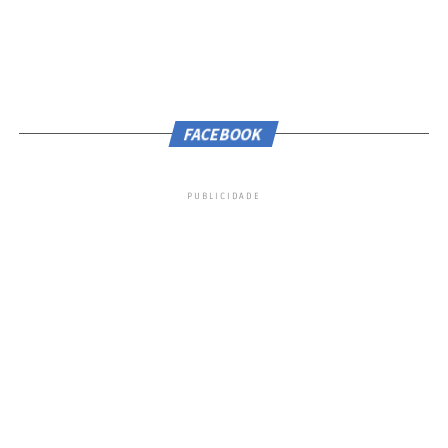
FACEBOOK
PUBLICIDADE
Comportamento
Beatriz Barbosa afirma que somente através
da maneira que a pessoa se veste é possível
ter indícios do transtorno. ‘Está três, quatro
tons acima do que seria uma pessoa
expansiva’, ressalta. Para ser diagnosticado
com esse quadro, o paciente