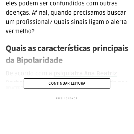
eles podem ser confundidos com outras
doenças. Afinal, quando precisamos buscar
um profissional? Quais sinais ligam o alerta
vermelho?
Quais as características principais
da Bipolaridade
De acordo com a
psiquiatra Ana Beatriz
Barbosa
, a Bipolaridade é caracterizada por
CONTINUAR LEITURA
RELATED TOPICS:
BIPOLARIDADE
TOPO
episódios de depressão alternados com
PUBLICIDADE
episódios de euforia. Portanto, além da
queda no
libido
,
insônia
e isolamento
social, ocorre uma alegria desproporcional.