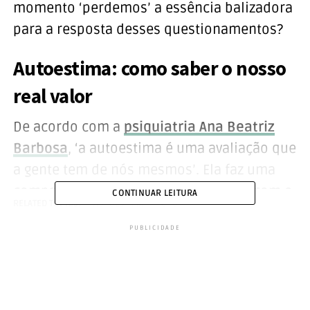
momento ‘perdemos’ a essência balizadora
para a resposta desses questionamentos?
Autoestima: como saber o nosso
real valor
De acordo com a
psiquiatria Ana Beatriz
Barbosa
, ‘a autoestima é uma avaliação que
a gente tem de nós mesmos’. Ela faz uma
comparação do valor que nos damos com o
CONTINUAR LEITURA
RELATED TOPICS:
AUTOESTIMA
TOPO
valor que determinada empresa, e seus
PUBLICIDADE
bens, têm no mercado.
Mas como encontramos nosso real valor? ‘A
autoestima precisa ter mais que um valor