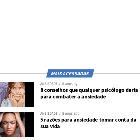
‘Por exemplo: uma criança nasce e é muito
normal que ela já tenha talentos. E eu noto
que muitas vezes os pais bloqueiam isso’,
observa. Em seguida, o ser em
desenvolvimento acaba praticando o que o
sistema naquele momento escolheu como
‘modinha’.
MAIS ACESSADAS
ANSIEDADE
8 anos ago
Post
Share
Share
8 conselhos que qualquer psicólogo daria
para combater a ansiedade
ANSIEDADE
8 anos ago
5 razões para ansiedade tomar conta da
sua vida