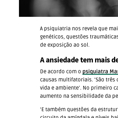
A psiquiatria nos revela que ma
genéticos, questões traumáticas
de exposição ao sol.
A ansiedade tem mais d
De acordo com o
psiquiatra Ma
causas multifatoriais. ‘São três 
vida e ambiente’. No primeiro 
aumento na sensibilidade da p
‘E também questões da estrutur
circuito da amígdala e níveis b