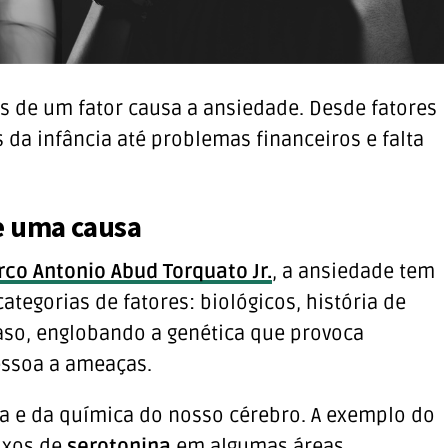
is de um fator causa a ansiedade. Desde fatores
 da infância até problemas financeiros e falta
e uma causa
rco Antonio Abud Torquato Jr.
, a ansiedade tem
categorias de fatores: biológicos, história de
caso, englobando a genética que provoca
essoa a ameaças.
a e da química do nosso cérebro. A exemplo do
aixos de
serotonina
em algumas áreas