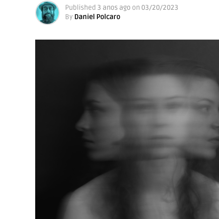
Published
3 anos ago
on
03/20/2023
By
Daniel Polcaro