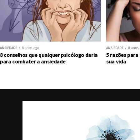
ANSIEDADE
8 anos ago
ANSIEDADE
8 anos
8 conselhos que qualquer psicólogo daria
5 razões para
para combater a ansiedade
sua vida