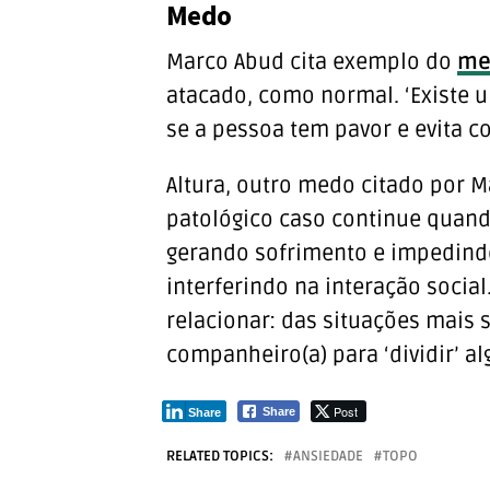
Medo
Marco Abud cita exemplo do
me
atacado, como normal. ‘Existe 
se a pessoa tem pavor e evita c
Altura, outro medo citado por M
patológico caso continue quando
gerando sofrimento e impedindo
interferindo na interação socia
relacionar: das situações mais 
companheiro(a) para ‘dividir’ a
Post
Share
Share
RELATED TOPICS:
ANSIEDADE
TOPO