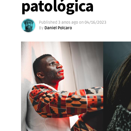
patológica
Published
3 anos ago
on
04/16/2023
By
Daniel Polcaro