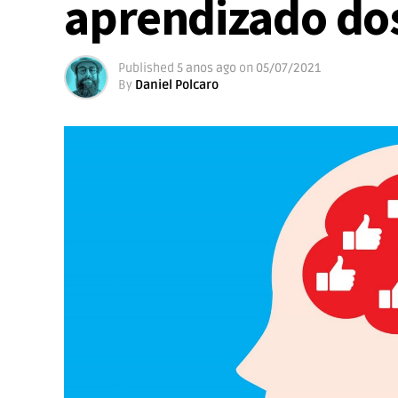
aprendizado do
Published
5 anos ago
on
05/07/2021
By
Daniel Polcaro