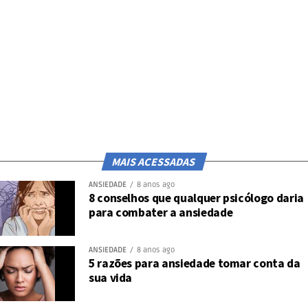
desesperança.
6. ‘Sai dessa’
Mais uma frase incapaz de auxiliar, apenas
reforçando uma visão de quem acredita que
a pessoa está naquela condição porque ela
deseja estar.
MAIS ACESSADAS
ANSIEDADE
8 anos ago
8 conselhos que qualquer psicólogo daria
para combater a ansiedade
ANSIEDADE
8 anos ago
5 razões para ansiedade tomar conta da
sua vida