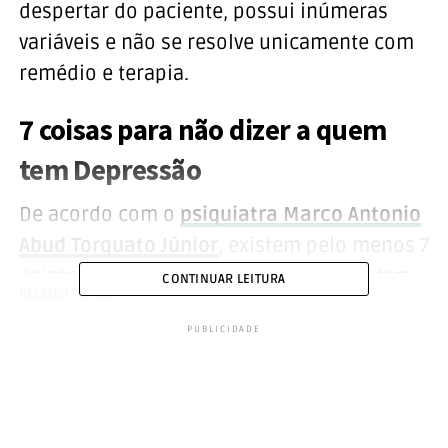
despertar do paciente, possui inúmeras
variáveis e não se resolve unicamente com
remédio e terapia.
7 coisas para não dizer a quem
tem Depressão
De acordo com o
psiquiatra Marco Antonio
Abud Torquato Júnior
, existem pelo menos 7
coisas que não devemos dizer a quem tem
CONTINUAR LEITURA
RELATED TOPICS:
DEPRESSÃO
TOPO
Depressão.
PUBLICIDADE
1. ‘Isso é coisa da sua cabeça’
Pois ‘é você tirar a importância e você dar
uma sensação totalmente errada que a